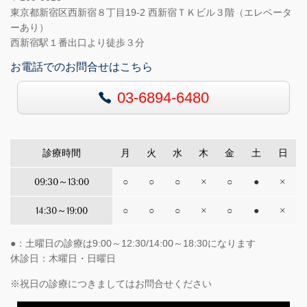
東京都新宿区西新宿８丁目19-2 西新宿ＴＫビル３階（エレベータ
ーあり）
西新宿駅１番出口より徒歩３分
お電話でのお問合せはこちら
03-6894-6480
診療時間
月
火
水
木
金
土
日
09:30～13:00
○
○
○
×
○
●
×
14:30～19:00
○
○
○
×
○
●
×
●：土曜日の診療は9:00～12:30/14:00～18:30になります
休診日：木曜日・日曜日
※祝日の診療につきましてはお問合せください